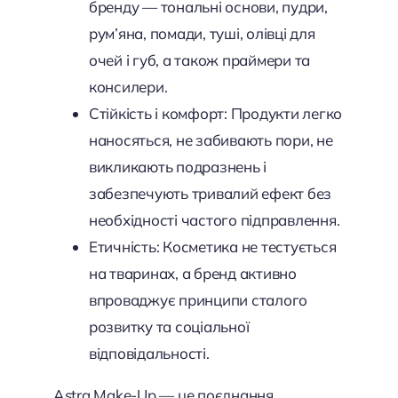
бренду — тональні основи, пудри,
рум’яна, помади, туші, олівці для
очей і губ, а також праймери та
консилери.
Стійкість і комфорт: Продукти легко
наносяться, не забивають пори, не
викликають подразнень і
забезпечують тривалий ефект без
необхідності частого підправлення.
Етичність: Косметика не тестується
на тваринах, а бренд активно
впроваджує принципи сталого
розвитку та соціальної
відповідальності.
Astra Make-Up — це поєднання