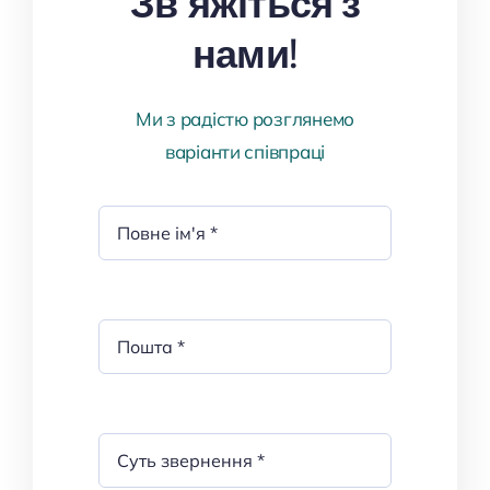
Зв’яжіться з
нами!
Ми з радістю розглянемо
варіанти співпраці