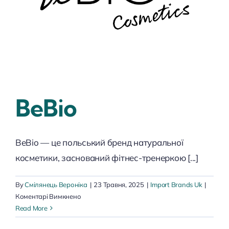
BeBio
BeBio — це польський бренд натуральної
косметики, заснований фітнес-тренеркою [...]
By
Смілянець Вероніка
|
23 Травня, 2025
|
Import Brands Uk
|
до
Коментарі Вимкнено
BeBio
Read More