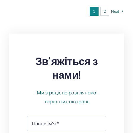
1
2
Next
Зв’яжіться з
нами!
Ми з радістю розглянемо
варіанти співпраці