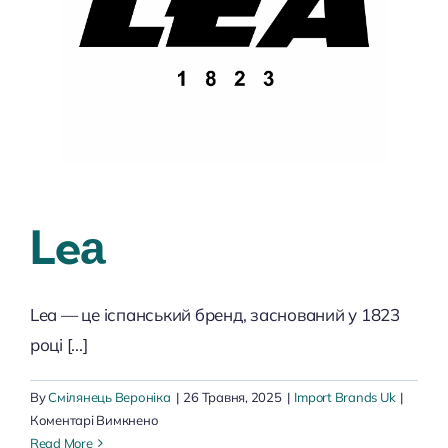
Leа
Lea — це іспанський бренд, заснований у 1823
році [...]
By
Смілянець Вероніка
|
26 Травня, 2025
|
Import Brands Uk
|
до
Коментарі Вимкнено
Leа
Read More