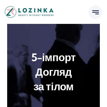
Skip
to
content
5-імпорт
Догляд
за тілом