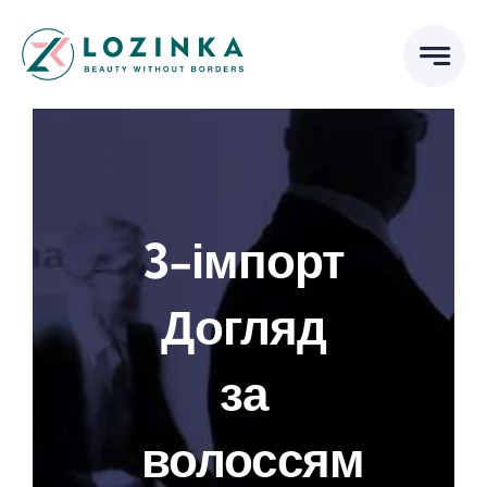
Skip
to
content
3-імпорт
Догляд
за
волоссям