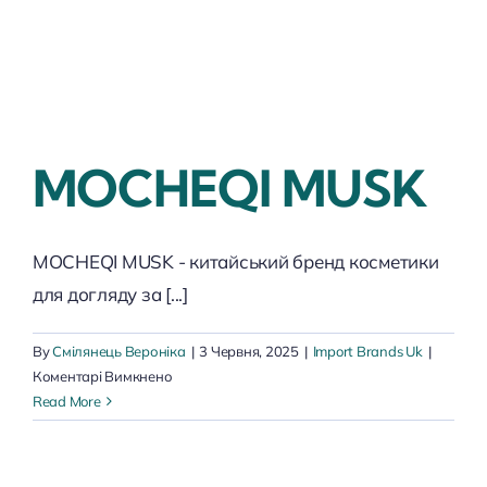
MOCHEQI MUSK
MOCHEQI MUSK - китайський бренд косметики
для догляду за [...]
By
Смілянець Вероніка
|
3 Червня, 2025
|
Import Brands Uk
|
до
Коментарі Вимкнено
MOCHEQI
Read More
MUSK