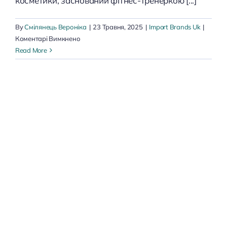
косметики, заснований фітнес-тренеркою [...]
By
Смілянець Вероніка
|
23 Травня, 2025
|
Import Brands Uk
|
до
Коментарі Вимкнено
BeBio
Read More