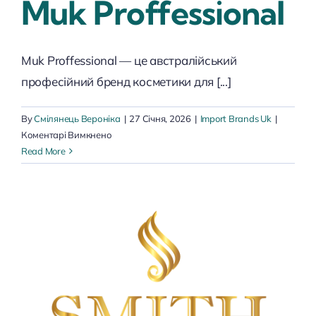
Muk Proffessional
Muk Proffessional — це австралійський
професійний бренд косметики для [...]
By
Смілянець Вероніка
|
27 Січня, 2026
|
Import Brands Uk
|
до
Коментарі Вимкнено
Muk
Read More
Proffessional