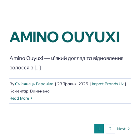
AMINO OUYUXI
Amino Ouyuxi — м’який догляд та відновлення
волосся з [...]
By
Смілянець Вероніка
|
23 Травня, 2025
|
Import Brands Uk
|
до
Коментарі Вимкнено
AMINO
Read More
OUYUXI
1
2
Next